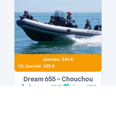
Journée : 340 €
1/2 Journée : 235 €
1/2 J
Dream 655 – Chouchou
Puissance : 140 CH
Année : 2024
10 équipiers
long - 6.55m