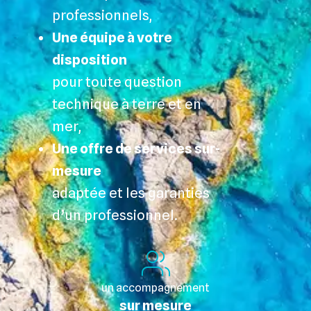
professionnels,
Une équipe à votre
disposition
pour toute question
technique à terre et en
mer,
Une offre de services sur-
mesure
adaptée et les garanties
d’un professionnel.
un accompagnement
sur mesure