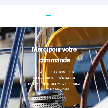
Merci pour votre
commande
HOME
>
LOUER UN VOILIER EN
BRETAGNE NORD
>
RÉSERVER UN
BATEAU
>
PRÉ-RÉSERVATION
>
MERCI
POUR VOTRE COMMANDE