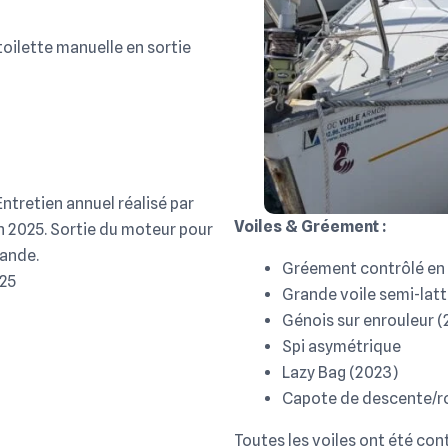
 toilette manuelle en sortie
ntretien annuel réalisé par
Voiles & Gréement :
 2025. Sortie du moteur pour
mande.
Gréement contrôlé en
025
Grande voile semi-latt
Génois sur enrouleur (
Spi asymétrique
Lazy Bag (2023)
Capote de descente/ro
Toutes les voiles ont été con