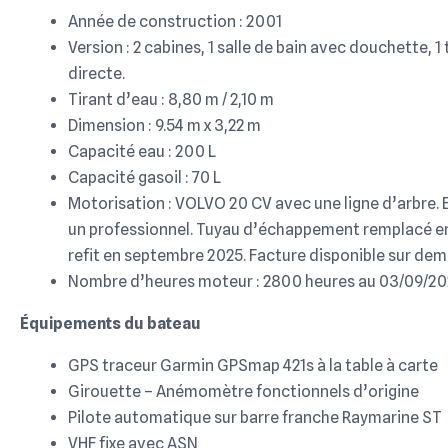
Année de construction : 2001
Version : 2 cabines, 1 salle de bain avec douchette, 1
directe.
Tirant d’eau : 8,80 m / 2,10 m
Dimension : 9.54 m x 3,22 m
Capacité eau : 200 L
Capacité gasoil : 70 L
Motorisation : VOLVO 20 CV avec une ligne d’arbre. E
un professionnel. Tuyau d’échappement remplacé en
refit en septembre 2025. Facture disponible sur de
Nombre d’heures moteur : 2800 heures au 03/09/2
Équipements du bateau
GPS traceur Garmin GPSmap 421s à la table à carte
Girouette – Anémomètre fonctionnels d’origine
Pilote automatique sur barre franche Raymarine ST
VHF fixe avec ASN