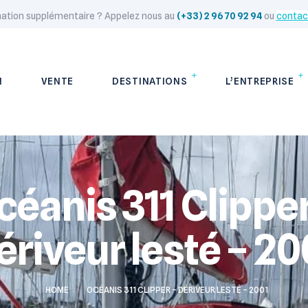
mation supplémentaire ? Appelez nous au
(+33) 2 96 70 92 94
ou
contac
N
VENTE
DESTINATIONS
L’ENTREPRISE
céanis 311 Clipper
ériveur lesté – 20
HOME
>
OCÉANIS 311 CLIPPER – DÉRIVEUR LESTÉ – 2001