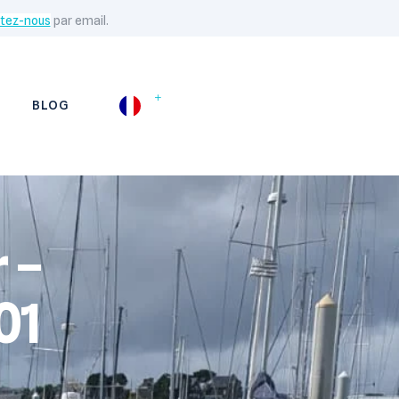
tez-nous
par email.
BLOG
 –
01