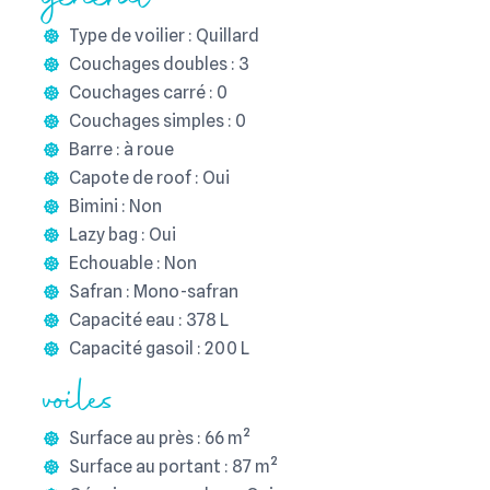
Type de voilier : Quillard
Couchages doubles : 3
Couchages carré : 0
Couchages simples : 0
Barre : à roue
Capote de roof : Oui
Bimini : Non
Lazy bag : Oui
Echouable : Non
Safran : Mono-safran
Capacité eau : 378 L
Capacité gasoil : 200 L
voiles
Surface au près : 66 m²
Surface au portant : 87 m²