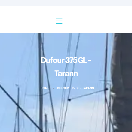
Dufour 375 GL –
Tarann
HOME
>
DUFOUR 375 GL – TARANN