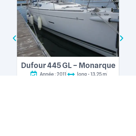
Dufour 445 GL – Monarque
O
Année : 2011
long - 13,25 m
10 équipiers
4 cabines
Type : Quillard