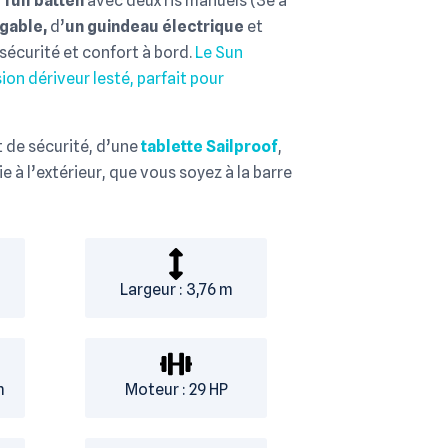
 full batten
avec deux ris manuels (3e à
rgable,
d’
un guindeau électrique
et
 sécurité et confort à bord.
Le Sun
on dériveur lesté, parfait pour
t de sécurité, d’une
tablette Sailproof
,
 à l’extérieur, que vous soyez à la barre
Largeur : 3,76 m
m
Moteur : 29 HP