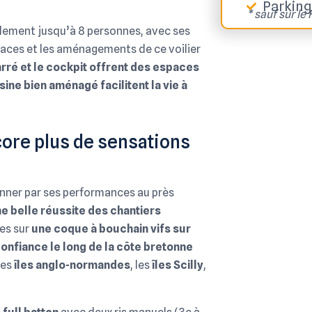
Parking
* sauf sur le F
blement jusqu’à 8 personnes, avec ses
paces et les aménagements de ce voilier
arré et le cockpit offrent des espaces
sine bien aménagé facilitent la vie à
core plus de sensations
nner par ses performances au près
e belle réussite des chantiers
es sur
une coque à bouchain vifs sur
onfiance le long de la côte bretonne
les
îles anglo-normandes
, les
îles Scilly
,