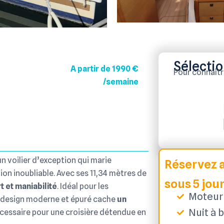
Sélectio
A partir de 1990 €
Pour connaître 
/semaine
 un voilier d’exception qui marie
Réservez a
on inoubliable. Avec ses 11,34 mètres de
sous 5 jou
t et maniabilité
. Idéal pour les
Moteur 
n design moderne et épuré cache
un
Nuit à b
nécessaire pour une croisière détendue en