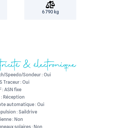
6 790 kg
ctricité & électronique
ch/Speedo/Sondeur : Oui
 Traceur : Oui
 : ASN fixe
 : Réception
ote automatique : Oui
pulsion : Saildrive
ienne : Non
neaux solaires : Non