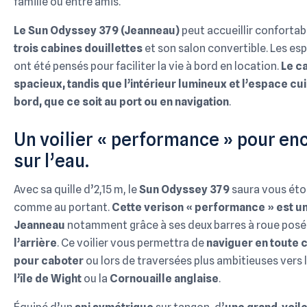
famille ou entre amis.
Le Sun Odyssey 379 (Jeanneau)
peut accueillir conforta
trois cabines douillettes
et son salon convertible. Les es
ont été pensés pour faciliter la vie à bord en location.
Le c
spacieux, tandis que l’intérieur lumineux et l’espace cui
bord, que ce soit au port ou en navigation
.
Un voilier « performance » pour en
sur l’eau.
Avec sa quille d’2,15 m, le
Sun Odyssey 379
saura vous éto
comme au portant.
Cette verison « performance » est un
Jeanneau
notamment grâce à ses deux barres à roue posé
l’arrière
. Ce voilier vous permettra de
naviguer en toute c
pour caboter
ou lors de traversées plus ambitieuses vers 
l’île de Wight
ou la
Cornouaille anglaise
.