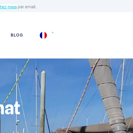
tez-nous
par email.
BLOG
nat