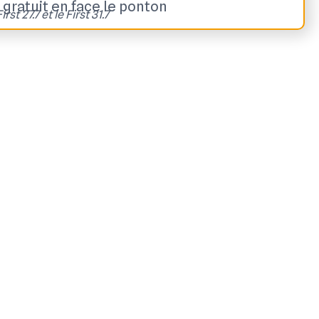
 gratuit en face le ponton
irst 27.7 et le First 31.7