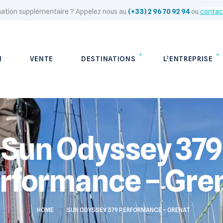
mation supplémentaire ? Appelez nous au
(+33) 2 96 70 92 94
ou
contac
N
VENTE
DESTINATIONS
L’ENTREPRISE
Sun Odyssey 379
rformance – Gre
HOME
>
SUN ODYSSEY 379 PERFORMANCE – GRENAT