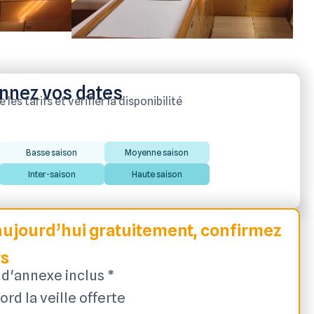
nnez vos dates
les tarifs et vérifier la disponibilité
Basse saison
Moyenne saison
Inter-saison
Haute saison
ujourd’hui gratuitement, confirmez
rs
d'annexe inclus *
ord la veille offerte