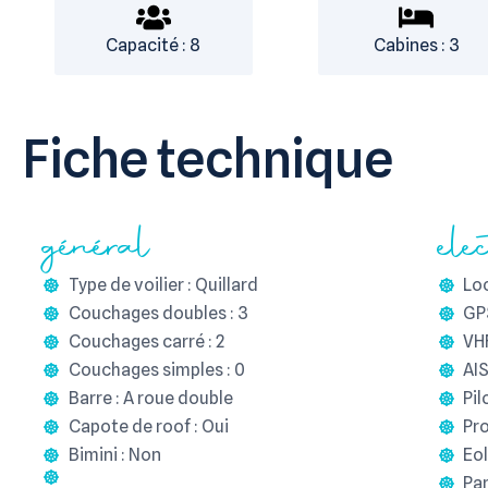
Capacité : 8
Cabines : 3
Fiche technique
général
ele
Type de voilier : Quillard
Lo
Couchages doubles : 3
GPS
Couchages carré : 2
VHF
Couchages simples : 0
AIS
Barre : A roue double
Pil
Capote de roof : Oui
Pro
Bimini : Non
Eol
Pan