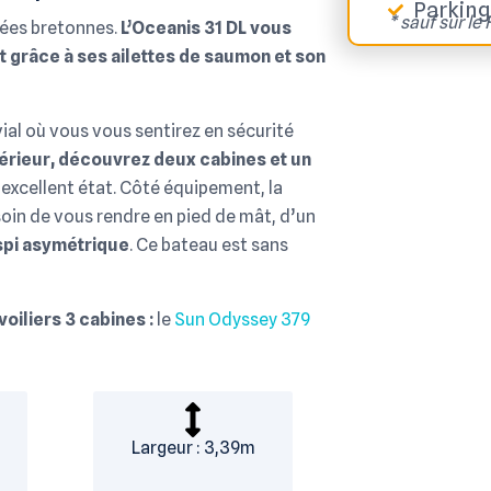
Parking
* sauf sur le F
rées bretonnes.
L’Oceanis 31 DL vous
t grâce à ses ailettes de saumon et son
ial où vous vous sentirez en sécurité
ntérieur, découvrez deux cabines et un
excellent état. Côté équipement, la
soin de vous rendre en pied de mât, d’un
spi asymétrique
. Ce bateau est sans
oiliers 3 cabines :
le
Sun Odyssey 379
Largeur : 3,39m