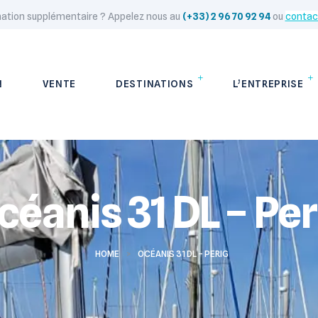
mation supplémentaire ? Appelez nous au
(+33) 2 96 70 92 94
ou
contac
N
VENTE
DESTINATIONS
L’ENTREPRISE
céanis 31 DL – Per
HOME
>
OCÉANIS 31 DL – PERIG