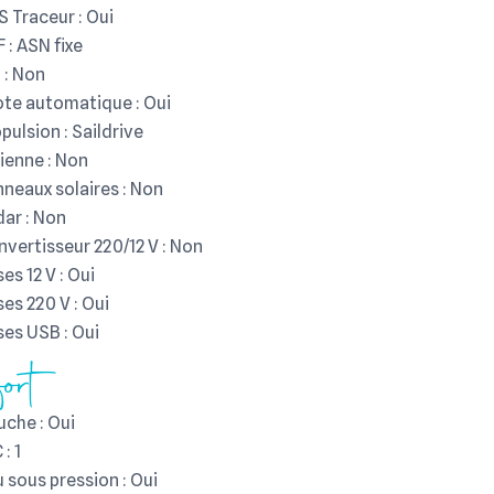
 Traceur : Oui
 : ASN fixe
 : Non
ote automatique : Oui
pulsion : Saildrive
ienne : Non
neaux solaires : Non
ar : Non
vertisseur 220/12 V : Non
ses 12 V : Oui
ses 220 V : Oui
ses USB : Oui
ort
che : Oui
: 1
 sous pression : Oui