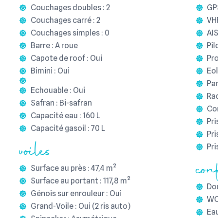
Couchages doubles : 2
GPS
Couchages carré : 2
VHF
Couchages simples : 0
AIS
Barre : A roue
Pil
Capote de roof : Oui
Pro
Bimini : Oui
Eol
Pan
Echouable : Oui
Rad
Safran : Bi-safran
Con
Capacité eau : 160 L
Pri
Capacité gasoil : 70 L
Pri
voiles
Pri
conf
Surface au près : 47,4 m²
Surface au portant : 117,8 m²
Dou
Génois sur enrouleur : Oui
WC 
Grand-Voile : Oui (2 ris auto)
Eau