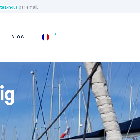
tez-nous
par email.
BLOG
ig