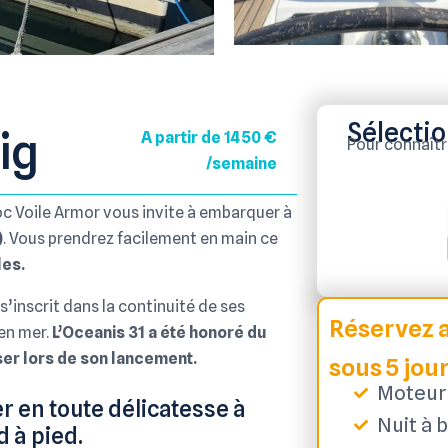
Sélectio
ig
A partir de 1450 €
Pour connaître 
/semaine
oc Voile Armor vous invite à embarquer à
)
. Vous prendrez facilement en main ce
les.
s’inscrit dans la continuité de ses
Réservez a
 en mer.
L’Oceanis 31 a été honoré du
ser lors de son lancement.
sous 5 jou
Moteur 
r en toute délicatesse à
Nuit à b
 à pied.