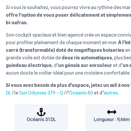
Si vous le souhaitez, vous pourrez vivre au rythme des ma
offre l’option de vous poser délicatement et simplemen
bi-safran.
Son cockpit spacieux et bien agencé crée un espace conviv
pour profiter pleinement de chaque moment en mer.
À l’i
carré (transformable) doté de magnifiques boiseries
en 
grande voile est dotée de
deux ris automatiques
, plus be
guindeau électrique
, d’
un génois sur enrouleur
et d’
un 
aucun doute le voilier idéal pour une croisière confortable.
Si vous avez besoin de plus d’espace, jetez un œil à nos v
DL
/ le
Sun Odyssey 379 – Q
/ l’
Oceanis 40
et d’
autres
.
Océanis 31 DL
Longueur : 9,66m