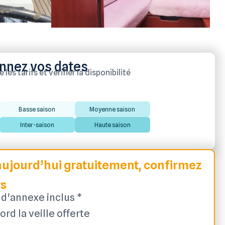
nnez vos dates
les tarifs et vérifier la disponibilité
Basse saison
Moyenne saison
Inter-saison
Haute saison
ujourd’hui gratuitement, confirmez
rs
d'annexe inclus *
ord la veille offerte