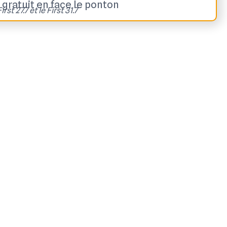
 gratuit en face le ponton
irst 27.7 et le First 31.7