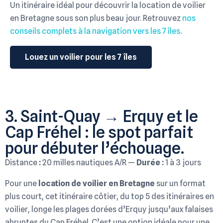
Un itinéraire idéal pour découvrir la location de voilier
en Bretagne sous son plus beau jour. Retrouvez
nos
conseils complets à la navigation vers les 7 îles
.
Louez un voilier pour les 7 îles
3. Saint-Quay → Erquy et le
Cap Fréhel : le spot parfait
pour débuter l’échouage.
Distance
:
20 milles nautiques A/R —
Durée :
1 à 3 jours
Pour une
location de voilier en Bretagne
sur un format
plus court, cet itinéraire côtier, du top 5 des itinéraires en
voilier,
longe les plages dorées d’Erquy jusqu’aux falaises
abruptes du Cap Fréhel. C’est une option idéale pour une